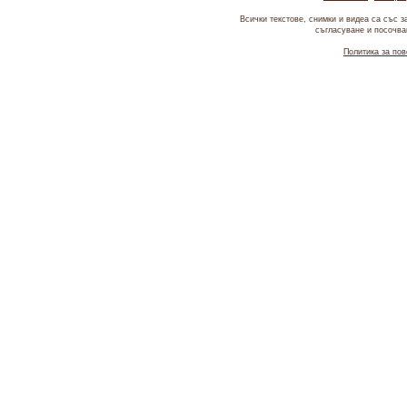
Всички текстове, снимки и видеа са със 
съгласуване и посочван
Политика за по