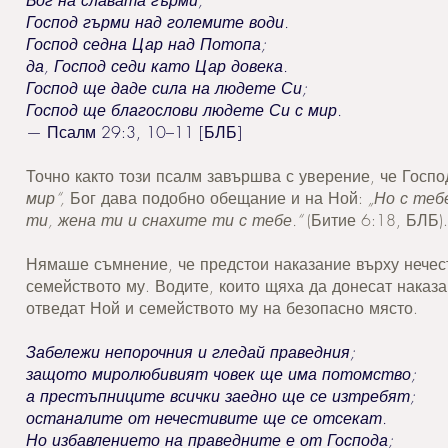
Бог на славата гърми;
Господ гърми над големите води.
Господ седна Цар над Потопа;
да, Господ седи като Цар довека.
Господ ще даде сила на людете Си;
Господ ще благослови людете Си с мир.
— Псалм 29:3, 10–11 [БЛБ]
Точно както този псалм завършва с уверение, че Госп
мир“,
Бог дава подобно обещание и на Ной:
„Но с теб
ти, жена ти и снахите ти с тебе.“
(Битие 6:18, БЛБ).
Нямаше съмнение, че предстои наказание върху нечест
семейството му. Водите, които щяха да донесат наказа
отведат Ной и семейството му на безопасно място.
Забележи непорочния и гледай праведния;
защото миролюбивият човек ще има потомство;
а престъпниците всички заедно ще се изтребят;
останалите от нечестивите ще се отсекат.
Но избавлението на праведните е от Господа;