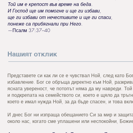
Той им е крепост във време на беда.
И Господ ще им помогне и ще ги избави,
ще ги избави от нечестивите и ще ги спаси,
понеже са прибягнали при Него.
—Псалм 37:37–40
Нашият отклик
Представете си как ли се е чувствал Ной, след като Б
избавление. Бог се обръща директно към Ной, разкрив
ясната увереност, че потопът няма да му навреди. Той 
и подкрепата на семейството си, което е щяло да тръгн
което е имал нужда Ной, за да бъде спасен, и това вк
И днес Бог ни изпраща обещанието Си за мир и защита
около нас, когато сме уплашени или неспокойни, Божи