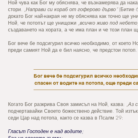
Ной чува как Бог му обяснява, че възнамерява да нака
стори.
„Направи си кораб от гоферово дърво“
(Битие 6
докато Бог най-накрая не му обяснява как точно ще ун
Ной, че потопът ще унищожи
„всичко живо под небето
създаването на хората, а че има план и че този план 
Бог вече бе подсигурил всичко необходимо, от което Н
преди самият Ной да е бил наясно, че предстои потоп
Бог вече бе подсигурил всичко необходим
спасен от водите на потопа, още преди с
Когато Бог разкрива Своя замисъл на Ной, казва:
„Аз 
подчертавайки Своето божествено действие. Той изтъкв
седи Цар над потопа, както се казва в Псалм 29:
Гласът Господен е над водите;