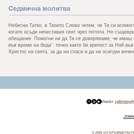
Седмична молитва
Небесни Татко, в Твоето Слово четем, че Ти си всемог
когато осъди нечестивия свят чрез потопа. Но същевр
обещание. Помогни ни да Ти се доверяваме, че имаш г
във време на беда“, точно както бе крепост за Ной въ
Христос на света, за да ни спаси и да ни осигури веч
Имейл:
cgfilmsbg@
f
◎
▶
ПРОМЯН
ПОКОЛЕН
© 2026 от
CGFILMS
&
СНЦ П