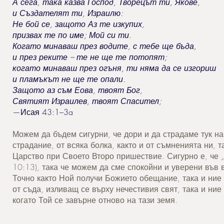
А сега, така казва Господ, Творецът ти, Якове,
и Създателят ти, Израилю:
Не бой се, защото Аз те изкупих,
призвах те по име; Мой си ти.
Когато минаваш през водите, с тебе ще бъда,
и през реките – те не ще те потопят;
когато минаваш през огъня, ти няма да се изгориш
и пламъкът не ще те опали.
Защото аз съм Еова, твоят Бог,
Святият Израилев, твоят Спасител;
—Исая 43:1–3a
Можем да бъдем сигурни, че дори и да страдаме тук на 
страдание, от всяка болка, както и от съмненията ни, 
Царство при Своето Второ пришествие. Сигурно е, че
10:13), така че можем да сме спокойни и уверени във 
Точно както Ной получи Божието обещание, така и ни
от съда, изливащ се върху нечестивия свят, така и ние
когато Той се завърне отново на тази земя.