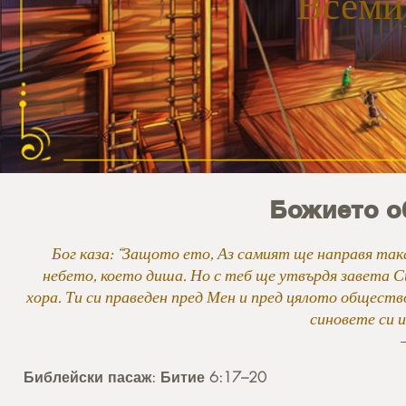
Всеми
Божието о
Бог каза: “Защото ето, Аз самият ще направя так
небето, което диша. Но с теб ще утвърдя завета Си
хора. Ти си праведен пред Мен и пред цялото обществ
синовете си и
—
Библейски пасаж: Битие 6:17–20